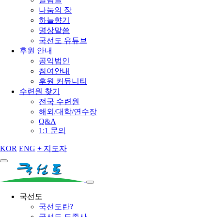
나눔의 장
하늘향기
명상말씀
국선도 유튜브
후원 안내
공익법인
참여안내
후원 커뮤니티
수련원 찾기
전국 수련원
해외/대학/연수장
Q&A
1:1 문의
KOR
ENG
+ 지도자
국선도
국선도란?
국선도 도종사