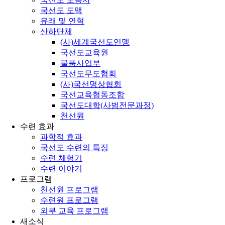
국선도 도맥
유래 및 연혁
산하단체
(사)세계국선도연맹
국선도교육원
물품사업부
국선도무도협회
(사)국선명상협회
국선교육협동조합
국선도대학(사범전문과정)
천선원
수련 효과
과학적 효과
국선도 수련의 특징
수련 체험기
수련 이야기
프로그램
천선원 프로그램
수련원 프로그램
외부 교육 프로그램
새소식